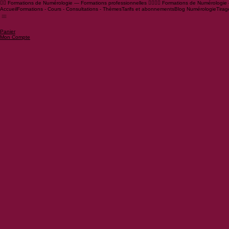
🧙‍♂️ Formations de Numérologie — Formations professionnelles 🧙‍♀️
Accueil
Formations - Cours - Consultations - Thèmes
Tarifs et abonnements
Blog Numérologie
Tirag
Panier
Mon Compte