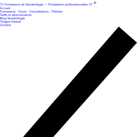
🧙‍♂️ Formations de Numérologie — Formations professionnelles 🧙‍♀️
Accueil
Formations - Cours - Consultations - Thèmes
Tarifs et abonnements
Blog Numérologie
Tirages Gratuit
Contact