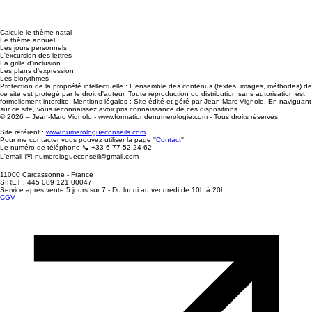
Calcule le thème natal
Le thème annuel
Les jours personnels
L'excursion des lettres
La grille d'inclusion
Les plans d'expression
Les biorythmes
Protection de la propriété intellectuelle : L'ensemble des contenus (textes, images, méthodes) de
ce site est protégé par le droit d'auteur. Toute reproduction ou distribution sans autorisation est
formellement interdite. Mentions légales : Site édité et géré par Jean-Marc Vignolo. En naviguant
sur ce site, vous reconnaissez avoir pris connaissance de ces dispositions.
© 2026 – Jean-Marc Vignolo - www.formationdenumerologie.com - Tous droits réservés.
Site référent :
www.numerologueconseils.com
Pour me contacter vous pouvez utiliser la page ''
Contact
''
Le numéro de téléphone 📞 +33 6 77 52 24 62
L'email ✉️ numerologueconseil@gmail.com
11000 Carcassonne - France
SIRET : 445 089 121 00047
Service aprés vente 5 jours sur 7 - Du lundi au vendredi de 10h à 20h
CGV