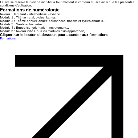
Le site se réserve le droit de modifier à tout moment le contenu du site ainsi que les présentes
conditions d’utilisation.
Formations de numérologie
Niveau : Débutant - intermédiaire - avancé
Module 1 : Thème natal, cycles, karma...
Module 2 : Thème annuel, année perosnnelle, transits et cycles annuels...
Module 3 : Santé et bien-être
Module 4 : Entreprise, orientation, recrutement...
Module 5 : Niveau initié (Tous les modules plus approfondis)
Cliquer sur le bouton ci-dessous pour accéder aux formations
Formations