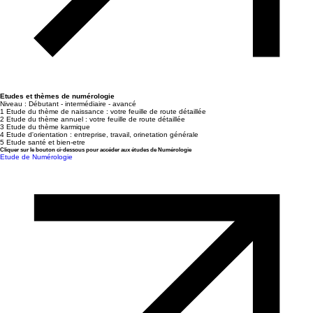
Etudes et thèmes de numérologie
Niveau : Débutant - intermédiaire - avancé
1 Etude du thème de naissance : votre feuille de route détaillée
2 Etude du thème annuel : votre feuille de route détaillée
3 Etude du thème karmique
4 Etude d'orientation : entreprise, travail, orinetation générale
5 Etude santé et bien-etre
Cliquer sur le bouton ci-dessous pour accéder aux études de Numérologie
Etude de Numérologie