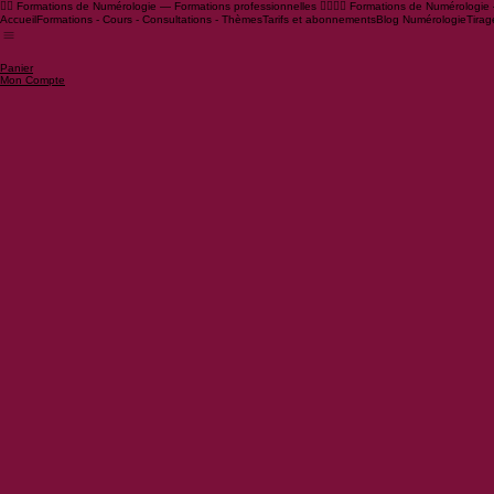
🧙‍♂️ Formations de Numérologie — Formations professionnelles 🧙‍♀️
Accueil
Formations - Cours - Consultations - Thèmes
Tarifs et abonnements
Blog Numérologie
Tirag
Panier
Mon Compte