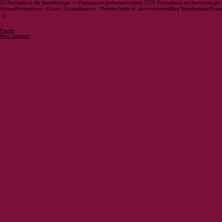
🧙‍♂️ Formations de Numérologie — Formations professionnelles 🧙‍♀️
Accueil
Formations - Cours - Consultations - Thèmes
Tarifs et abonnements
Blog Numérologie
Tirag
Panier
Mon Compte