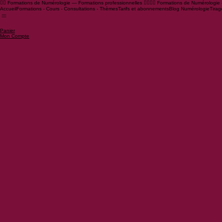
🧙‍♂️ Formations de Numérologie — Formations professionnelles 🧙‍♀️
Accueil
Formations - Cours - Consultations - Thèmes
Tarifs et abonnements
Blog Numérologie
Tirag
Panier
Mon Compte