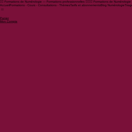
🧙‍♂️ Formations de Numérologie — Formations professionnelles 🧙‍♀️
Accueil
Formations - Cours - Consultations - Thèmes
Tarifs et abonnements
Blog Numérologie
Tirag
Panier
Mon Compte