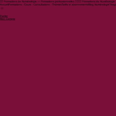
🧙‍♂️ Formations de Numérologie — Formations professionnelles 🧙‍♀️
Accueil
Formations - Cours - Consultations - Thèmes
Tarifs et abonnements
Blog Numérologie
Tirag
Panier
Mon Compte